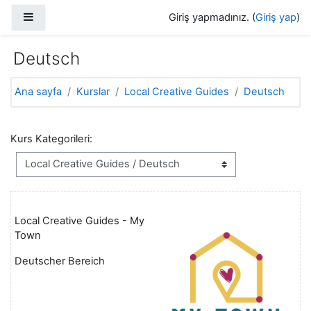
Ana içeriğe git
Yan panel
Giriş yapmadınız. (
Giriş yap
)
Deutsch
Ana sayfa
Kurslar
Local Creative Guides
Deutsch
Kurs Kategorileri:
Local Creative Guides - My
Town
Deutscher Bereich