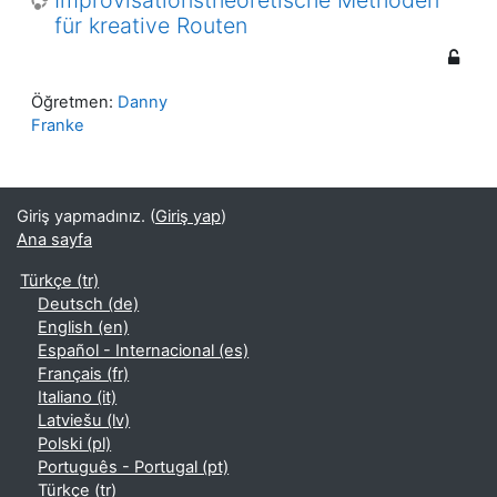
Improvisationstheoretische Methoden
für kreative Routen
Öğretmen:
Danny
Franke
Giriş yapmadınız. (
Giriş yap
)
Ana sayfa
Türkçe ‎(tr)‎
Deutsch ‎(de)‎
English ‎(en)‎
Español - Internacional ‎(es)‎
Français ‎(fr)‎
Italiano ‎(it)‎
Latviešu ‎(lv)‎
Polski ‎(pl)‎
Português - Portugal ‎(pt)‎
Türkçe ‎(tr)‎