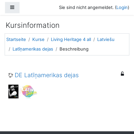
Zum Hauptinhalt
Website-Übersicht
Sie sind nicht angemeldet. (
Login
)
Kursinformation
Startseite
Kurse
Living Heritage 4 all
Latviešu
Latīņamerikas dejas
Beschreibung
DE Latīņamerikas dejas