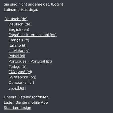
Sie sind nicht angemeldet. (
Login
)
Latīņamerikas dejas
Deutsch ‎(de)‎
Deutsch ‎(de)‎
English ‎(en)‎
Español - Internacional ‎(es)‎
Français ‎(fr)‎
Italiano ‎(it)‎
Latviešu ‎(lv)‎
Polski ‎(pl)‎
Português - Portugal ‎(pt)‎
Türkçe ‎(tr)‎
Ελληνικά ‎(el)‎
Български ‎(bg)‎
Српски ‎(sr_cr)‎
العربية ‎(ar)‎
Unsere Datenlöschfristen
Laden Sie die mobile App
Standarddesign