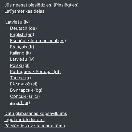
Jūs neesat pieslēdzies. (
Pieslēgties
)
Latīņamerikas dejas
Latviešu ‎(lv)‎
Deutsch ‎(de)‎
English ‎(en)‎
Español - Internacional ‎(es)‎
Français ‎(fr)‎
Italiano ‎(it)‎
Latviešu ‎(lv)‎
Polski ‎(pl)‎
Português - Portugal ‎(pt)‎
Türkçe ‎(tr)‎
Ελληνικά ‎(el)‎
Български ‎(bg)‎
Српски ‎(sr_cr)‎
العربية ‎(ar)‎
Datu glabāšanas kopsavilkums
Iegūt mobilo lietotni
Pārslēgties uz standarta tēmu