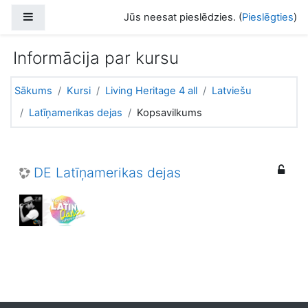
Atvērt galveno saturu
Sānu panelis
Jūs neesat pieslēdzies. (
Pieslēgties
)
Informācija par kursu
Sākums
Kursi
Living Heritage 4 all
Latviešu
Latīņamerikas dejas
Kopsavilkums
DE Latīņamerikas dejas