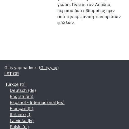
γεύση. Γίνεται τον Απρίλιο,
περίπου δύο εβδομάδες πριν
από την εμφάνιση των πρώτων
φύλλων.
Giriş yapmadınız. (
Giriş yap
)
LST GR
Türkçe ‎(tr)‎
Deutsch ‎(de)‎
English ‎(en)‎
Español - Internacional ‎(es)‎
Français ‎(fr)‎
Italiano ‎(it)‎
Latviešu ‎(lv)‎
Polski ‎(pl)‎