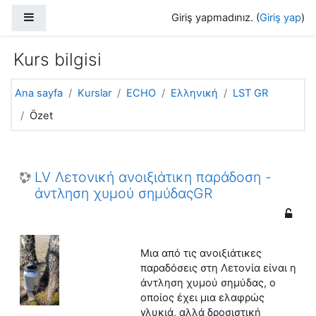
Ana içeriğe git
Yan panel
Giriş yapmadınız. (
Giriş yap
)
Kurs bilgisi
Ana sayfa
Kurslar
ECHO
Ελληνική
LST GR
Özet
LV Λετονική ανοιξιάτικη παράδοση -
άντληση χυμού σημύδαςGR
Μια από τις ανοιξιάτικες
παραδόσεις στη Λετονία είναι η
άντληση χυμού σημύδας, ο
οποίος έχει μια ελαφρώς
γλυκιά, αλλά δροσιστική