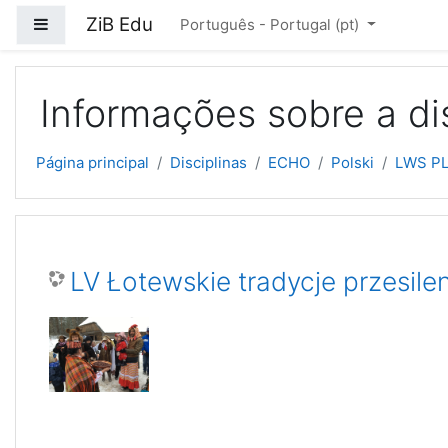
Ir para o conteúdo principal
ZiB Edu
Painel lateral
Português - Portugal ‎(pt)‎
Informações sobre a di
Página principal
Disciplinas
ECHO
Polski
LWS P
LV Łotewskie tradycje przesile