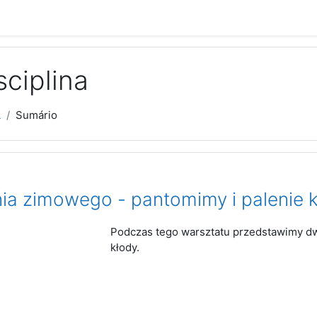
sciplina
L
Sumário
nia zimowego - pantomimy i palenie 
Podczas tego warsztatu przedstawimy dwi
kłody.