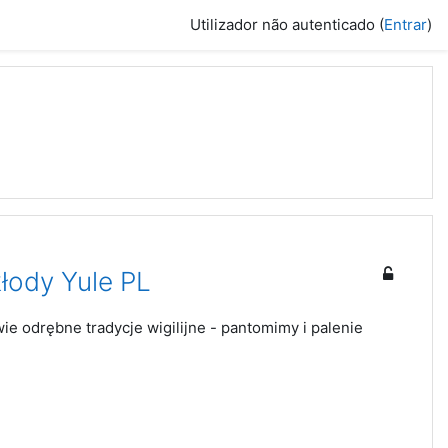
Utilizador não autenticado (
Entrar
)
kłody Yule PL
e odrębne tradycje wigilijne - pantomimy i palenie